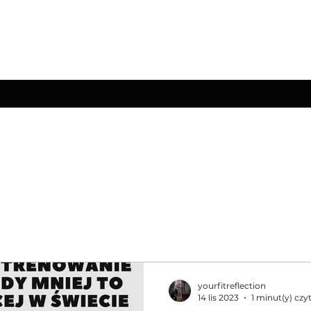
TION
Your Lifestyle
yourfitreflection
14 lis 2023
1 minut(y) czy