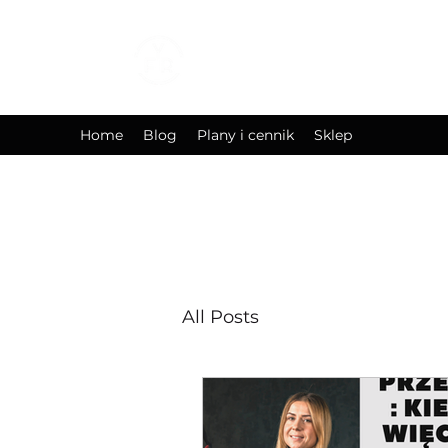
YOURFITREFLEC
Your Body Is Reflection Of 
Home
Blog
Plany i cennik
Sklep
All Posts