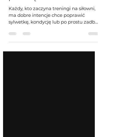
siłowni – i jak ich unikać z
pomocą Trenera.
Każdy, kto zaczyna treningi na siłowni,
ma dobre intencje chce poprawić
sylwetkę, kondycję lub po prostu zadbać
o zdrowie.Niestety, wiele osób popełnia
błędy, które nie tylko spowalniają efekty
, ale mogą też prowadzić do kontuzji,
przeciążeń i frustracji . Najczęściej
wynikają one nie ze złej woli, ale z braku
wiedzy, pośpiechu i błędnych informacji
z internetu. Dlatego dziś przyjrzymy się
5 najczęstszym błędom , które trenerzy
YourFitReflection obserwują u osób
ćwiczących s