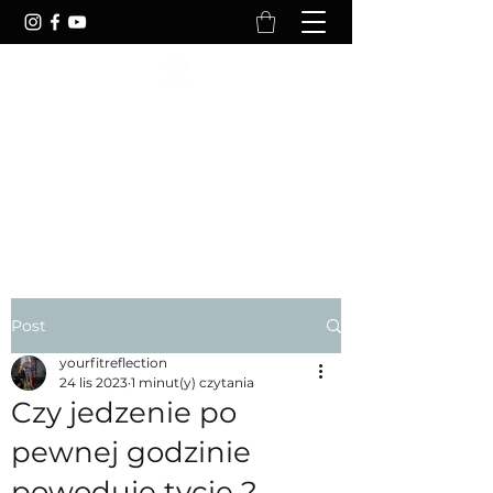
YOURFITREFLECTION
Your Body Is Reflection Of Your
Lifestyle
Post
yourfitreflection
24 lis 2023
1 minut(y) czytania
Czy jedzenie po
pewnej godzinie
powoduje tycie ?