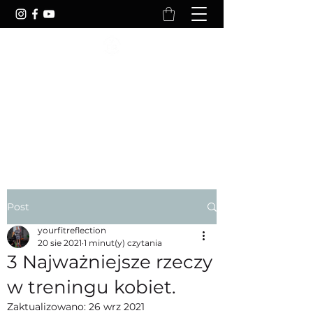
YOURFITREFLECTION
Your Body Is Reflection Of Your
Lifestyle
Post
yourfitreflection
20 sie 2021
1 minut(y) czytania
3 Najważniejsze rzeczy
w treningu kobiet.
Zaktualizowano:
26 wrz 2021