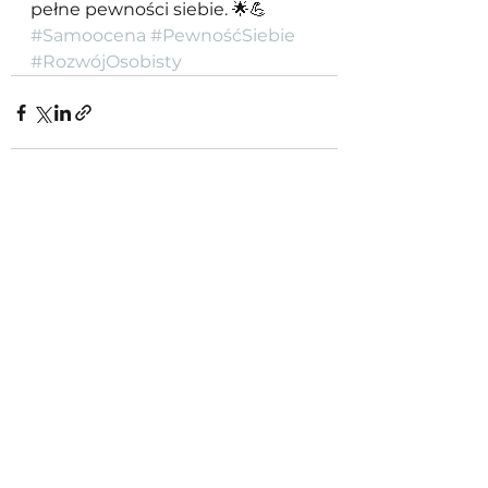
pełne pewności siebie. 🌟💪 
#Samoocena
#PewnośćSiebie
#RozwójOsobisty
Zobacz wszystkie
Ostatnie posty