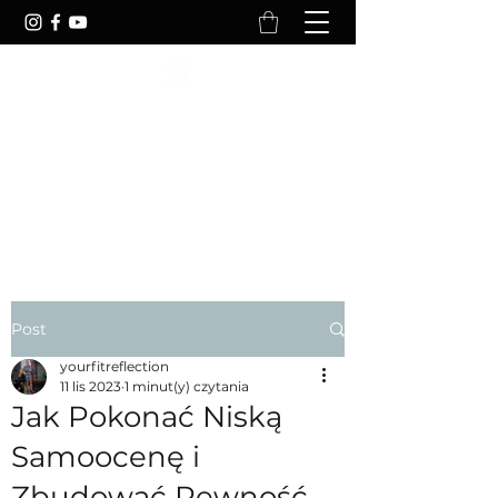
YOURFITREFLECTION
Your Body Is Reflection Of Your
Lifestyle
Post
yourfitreflection
11 lis 2023
1 minut(y) czytania
Jak Pokonać Niską
Samoocenę i
Zbudować Pewność