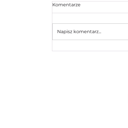
Komentarze
Napisz komentarz...
Pilates Reformer w
Miechowie świadomy
ruch z Martyną Czekaj w
YourFitReflection.