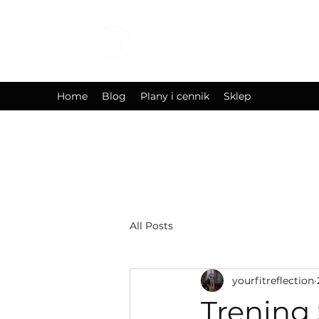
YOURFITREFLEC
Your Body Is Reflection Of 
Home
Blog
Plany i cennik
Sklep
All Posts
yourfitreflection
Trening 