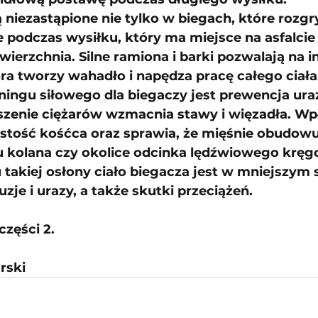
ą niezastąpione nie tylko w biegach, które rozgr
e podczas wysiłku, który ma miejsce na asfalcie 
ierzchnia. Silne ramiona i barki pozwalają na 
ra tworzy wahadło i napędza pracę całego ciała
eningu siłowego dla biegaczy jest prewencja ur
zenie ciężarów wzmacnia stawy i więzadła. Wp
stość kośćca oraz sprawia, że mięśnie obudowu
 kolana czy okolice odcinka lędźwiowego kręgo
 takiej osłony ciało biegacza jest w mniejszym 
zje i urazy, a także skutki przeciążeń.
zęści 2. 
rski 