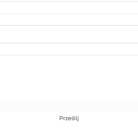
YourFitCamp – Dlaczego
Dla
warto z nami pojechać na
z t
obóz treningowy?
Prof
do T
YOURFITREFLECTION
Your
Mie
Formularz subskrypcji
Prześlij