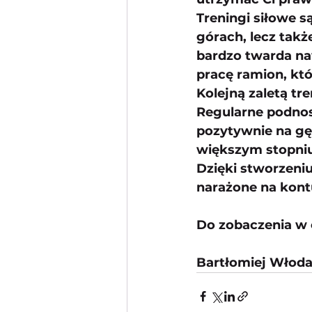
Treningi siłowe s
górach, lecz takż
bardzo twarda naw
pracę ramion, któ
Kolejną zaletą tr
Regularne podnos
pozytywnie na gę
większym stopniu
Dzięki stworzeniu
narażone na kontu
Do zobaczenia w c
Bartłomiej Włoda