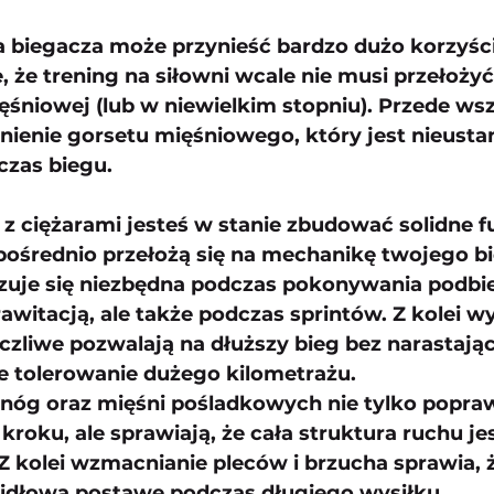
a biegacza może przynieść bardzo dużo korzyści
 że trening na siłowni wcale nie musi przełożyć 
śniowej (lub w niewielkim stopniu). Przede wsz
ienie gorsetu mięśniowego, który jest nieustan
zas biegu.
 z ciężarami jesteś w stanie zbudować solidne 
pośrednio przełożą się na mechanikę twojego bie
uje się niezbędna podczas pokonywania podbie
awitacją, ale także podczas sprintów. Z kolei 
zliwe pozwalają na dłuższy bieg bez narastają
ze tolerowanie dużego kilometrażu.
nóg oraz mięśni pośladkowych nie tylko poprawi
kroku, ale sprawiają, że cała struktura ruchu jes
. Z kolei wzmacnianie pleców i brzucha sprawia, ż
idłową postawę podczas długiego wysiłku.