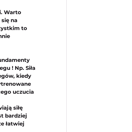
. Warto 
się na 
ystkim to 
nie 
fundamenty 
gu ! Np. Siła 
gów, kiedy 
wytrenowane 
cego uczucia 
ają siłę 
t bardziej 
e łatwiej 