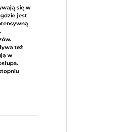
ywają się w 
gdzie jest 
intensywną 
.
azów.
ływa też 
ją w 
słupa. 
stopniu 