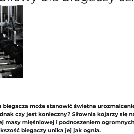
la biegacza może stanowić świetne urozmaicenie
nak czy jest konieczny? Siłownia kojarzy się na
j masy mięśniowej i podnoszeniem ogromnych 
szość biegaczy unika jej jak ognia. 