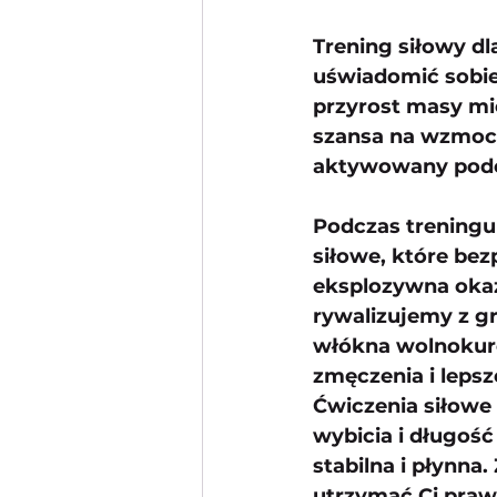
Trening siłowy dl
uświadomić sobie,
przyrost masy mię
szansa na wzmocn
aktywowany podc
Podczas treningu
siłowe, które bez
eksplozywna okaz
rywalizujemy z gr
włókna wolnokurc
zmęczenia i leps
Ćwiczenia siłowe 
wybicia i długość 
stabilna i płynna
utrzymać Ci praw