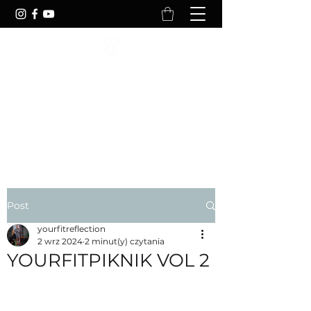
YOURFITREFLECTION
Your Body Is Reflection Of Your
Lifestyle
Post
yourfitreflection
2 wrz 2024
2 minut(y) czytania
YOURFITPIKNIK VOL 2